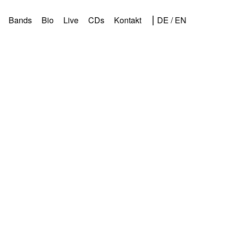
Bands
Bio
Live
CDs
Kontakt
⎮ DE / EN
Vorheriges Bild
Nächstes Bild