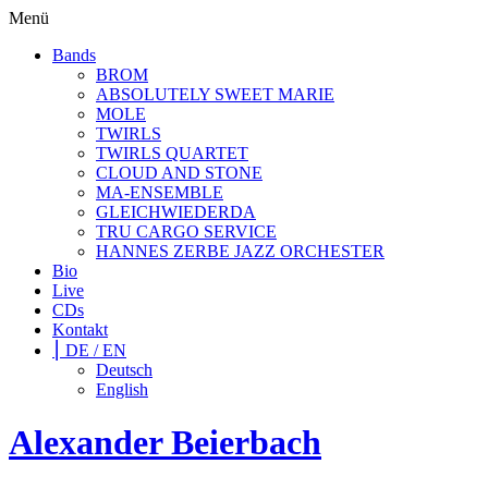
Menü
Bands
BROM
ABSOLUTELY SWEET MARIE
MOLE
TWIRLS
TWIRLS QUARTET
CLOUD AND STONE
MA-ENSEMBLE
GLEICHWIEDERDA
TRU CARGO SERVICE
HANNES ZERBE JAZZ ORCHESTER
Bio
Live
CDs
Kontakt
⎮ DE / EN
Deutsch
English
Alexander Beierbach